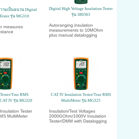
Digital High Voltage Insulation Tester
วามเป็นฉนวน Digital
รุ่น 380363
 Tester รุ่น MG310
Autoranging insulation
r measures
measurements to 10MOhm
istance
plus manual datalogging
 Tester/True RMS
CAT IV Insulation Tester/True RMS
 CAT IV รุ่น MG320
MultiMeter รุ่น MG325
nsulation Tester
Insulation/Test Voltages
RMS MultiMeter
2000GOhm/1000V Insulation
Tester/DMM with Datalogging