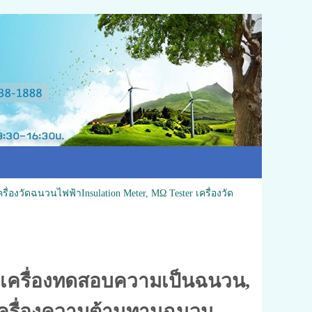
ครื่องวัดฉนวนไฟฟ้าInsulation Meter, MΩ Tester เครื่องวัด