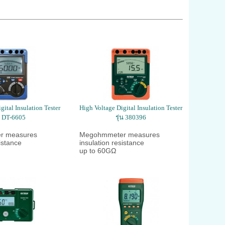
gital Insulation Tester
High Voltage Digital Insulation Tester
่น DT-6605
รุ่น 380396
r measures
Megohmmeter measures
istance
insulation resistance
up to 60GΩ