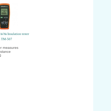
วน Insulation tester
่น TM-507
r measures
istance
Ω