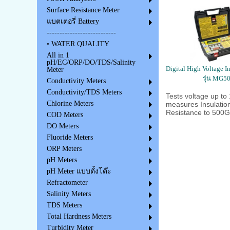
Surface Resistance Meter
แบตเตอรี่ Battery
---------------------------
• WATER QUALITY
All in 1
pH/EC/ORP/DO/TDS/Salinity
Digital High Voltage In
Meter
รุ่น MG5
Conductivity Meters
Conductivity/TDS Meters
Tests voltage up to
Chlorine Meters
measures Insulatio
Resistance to 50
COD Meters
DO Meters
Fluoride Meters
ORP Meters
pH Meters
pH Meter แบบตั้งโต๊ะ
Refractometer
Salinity Meters
TDS Meters
Total Hardness Meters
Turbidity Meter