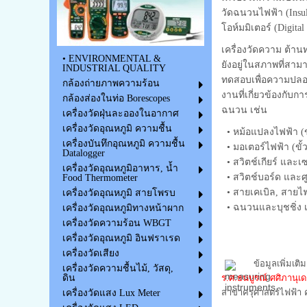
วัดฉนวนไฟฟ้า (Insul
โอห์มมิเตอร์ (Digita
เครื่องวัดความ ต้าน
• ENVIRONMENTAL &
ยังอยู่ในสภาพที่สา
INDUSTRIAL QUALITY
ทดสอบเพื่อความปลอด
กล้องถ่ายภาพความร้อน
งานที่เกี่ยวข้องกั
กล้องส่องในท่อ Borescopes
ฉนวน เช่น
เครื่องวัดฝุ่นละอองในอากาศ
เครื่องวัดอุณหภูมิ ความชื้น
• หม้อแปลงไฟฟ้า (ข
เครื่องบันทึกอุณหภูมิ ความชื้น
• มอเตอร์ไฟฟ้า (ขั้
Datalogger
• สวิตช์เกียร์ และเ
เครื่องวัดอุณหภูมิอาหาร, น้ำ
• สวิตช์บอร์ด และศ
Food Thermometer
• สายเคเบิล, สายไ
เครื่องวัดอุณหภูมิ สายโพรบ
• ฉนวนและบุชชิ่ง เ
เครื่องวัดอุณหภูมิทางหน้าผาก
เครื่องวัดความร้อน WBGT
เครื่อง วัดความเป็นฉนวน, เครื่
เครื่องวัดอุณหภูมิ อินฟราเรด
ต้านทานฉนวน
เครื่องวัดเสียง
ข้อมูลเพิ่มเติ
เครื่องวัดความชื้นไม้, วัสดุ,
ร.ศ.ธนบูรณ์ ศศิภานุเ
ดิน
สาขาครุศาสตร์ไฟฟ้า
เครื่องวัดแสง Lux Meter