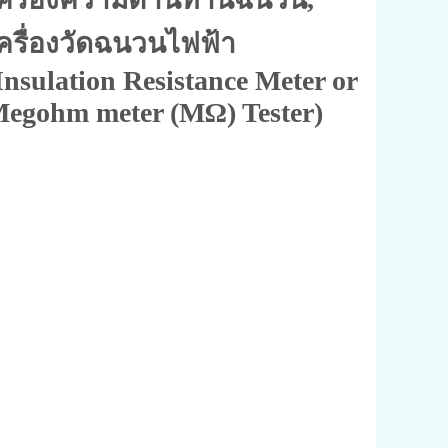
Ω Tester,ดิจิตอลเมกะโอห์มมิเตอร์,Digital Megohm meter,Insulation meter,เครื่องวัดความ