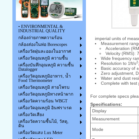
• ENVIRONMENTAL &
INDUSTRIAL QUALITY
กล้องถ่ายภาพความร้อน
imperial units of meas
Measurement rang
กล้องส่องในท่อ Borescopes
Acceleration (RM
เครื่องวัดฝุ่นละอองในอากาศ
Velocity (RMS): 
Wide frequency ran
เครื่องวัดอุณหภูมิ ความชื้น
2
Resolution to 1ft/s
เครื่องบันทึกอุณหภูมิ ความชื้น
Basic accuracy of ±
Datalogger
Zero adjustment, Da
เครื่องวัดอุณหภูมิอาหาร, น้ำ
Water and dust resi
Food Thermometer
Complete with test 
เครื่องวัดอุณหภูมิ สายโพรบ
เครื่องวัดอุณหภูมิทางหน้าผาก
For complete specs plea
เครื่องวัดความร้อน WBGT
Specifications:
เครื่องวัดอุณหภูมิ อินฟราเรด
Display
เครื่องวัดเสียง
Measurement
เครื่องวัดความชื้นไม้, วัสดุ,
ดิน
Mode
เครื่องวัดแสง Lux Meter