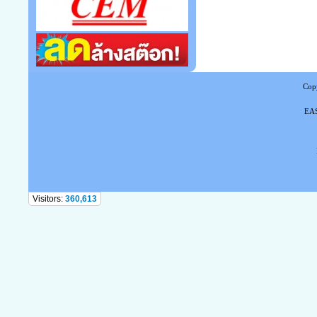
Copy
EAS
Tel
Visitors:
360,613