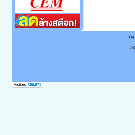
Copy
EAS
Tel
Visitors:
360,971