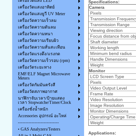
เครื่องวัดแสง LED
Specifications:
Camera
เครื่องวัดแสงอาทิตย์
Pixels
เครื่องวัดแสงยูวี UV Meter
Transmission Frequenc
เครื่องวัดความเร็วลม
Transmission Range
เครื่องวัดความดันลม
Viewing direction
เครื่องวัดความหนา
Focus distance from obj
เครื่องวัดความเรียบผิว
Shaft diameter
เครื่องวัดความสั่นสะเทือน
Working length
Minimum bend radius
เครื่องวัดแรงดึง/แรงกด
Handle Dimensions
เครื่องวัดความเร็วรอบ (rpm)
Weight
เครื่องวัดระยะทาง
Monitor
EMF/ELF Magnet Microwave
LCD Screen Type
Meters
Pixels
เครื่องวัดกัมมันตรังสี
Video Output Level
เครื่องวัดสภาพอากาศ
Frame Rate
นาฬิกาจับเวลา/ป้ายแสดง
Video Resolution
เวลา Stopwatche/Timer/Clock
Image Resolution
เครื่องชั่งน้ำหนัก
Monitor Dimensions
Accessories อุปกรณ์ อะไหล่
Operating/Charge Time
Weight
---------------------------
• GAS Analyzers/Testers
Applications:
All in 1 Multi GAS