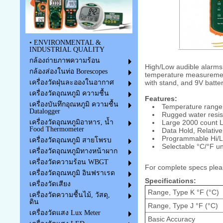
• ENVIRONMENTAL &
INDUSTRIAL QUALITY
กล้องถ่ายภาพความร้อน
High/Low audible alarms.
กล้องส่องในท่อ Borescopes
temperature measurement
with stand, and 9V batter
เครื่องวัดฝุ่นละอองในอากาศ
เครื่องวัดอุณหภูมิ ความชื้น
Features:
เครื่องบันทึกอุณหภูมิ ความชื้น
Temperature range:
Datalogger
Rugged water resist
Large 2000 count L
เครื่องวัดอุณหภูมิอาหาร, น้ำ
Food Thermometer
Data Hold, Relati
Programmable Hi/L
เครื่องวัดอุณหภูมิ สายโพรบ
Selectable °C/°F un
เครื่องวัดอุณหภูมิทางหน้าผาก
เครื่องวัดความร้อน WBGT
For complete specs plea
เครื่องวัดอุณหภูมิ อินฟราเรด
Specifications:
เครื่องวัดเสียง
Range, Type K °F (°C)
เครื่องวัดความชื้นไม้, วัสดุ,
ดิน
Range, Type J °F (°C)
เครื่องวัดแสง Lux Meter
Basic Accuracy