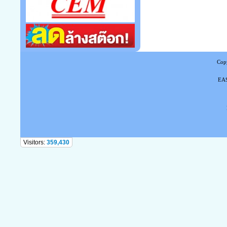
Copy
EAS
Tel
Visitors:
359,430