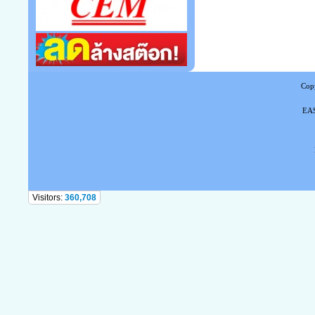
Copy
EAS
Tel
Visitors:
360,708