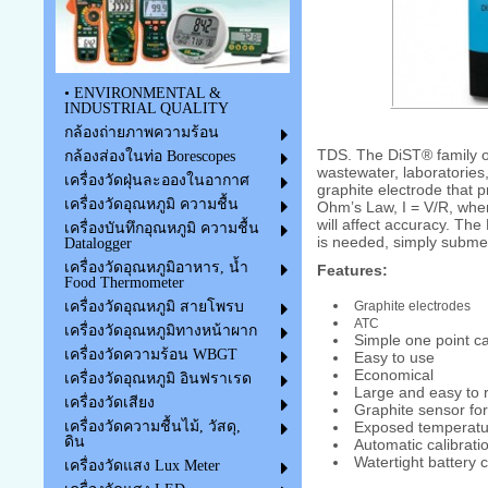
• ENVIRONMENTAL &
INDUSTRIAL QUALITY
กล้องถ่ายภาพความร้อน
TDS. The DiST® family of
กล้องส่องในท่อ Borescopes
wastewater, laboratories
เครื่องวัดฝุ่นละอองในอากาศ
graphite electrode that 
เครื่องวัดอุณหภูมิ ความชื้น
Ohm’s Law, I = V/R, wher
will affect accuracy. The
เครื่องบันทึกอุณหภูมิ ความชื้น
is needed, simply submerg
Datalogger
เครื่องวัดอุณหภูมิอาหาร, น้ำ
Features:
Food Thermometer
Graphite electrodes
เครื่องวัดอุณหภูมิ สายโพรบ
ATC
เครื่องวัดอุณหภูมิทางหน้าผาก
Simple one point ca
เครื่องวัดความร้อน WBGT
Easy to use
Economical
เครื่องวัดอุณหภูมิ อินฟราเรด
Large and easy to 
เครื่องวัดเสียง
Graphite sensor fo
Exposed temperatur
เครื่องวัดความชื้นไม้, วัสดุ,
ดิน
Automatic calibrati
Watertight battery
เครื่องวัดแสง Lux Meter