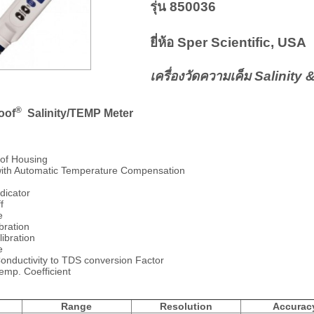
รุ่น 850036
ยี่ห้อ
S
per
Scie
ntific,
USA
เครื่องวัดความเค็ม Salinity &
®
oof
Salinity
/TEMP Meter
of Housing
with Automatic Temperature Compensation
dicator
f
e
bration
ibration
e
Conductivity to TDS conversion Factor
Temp. Coefficient
Range
Resolution
Accurac