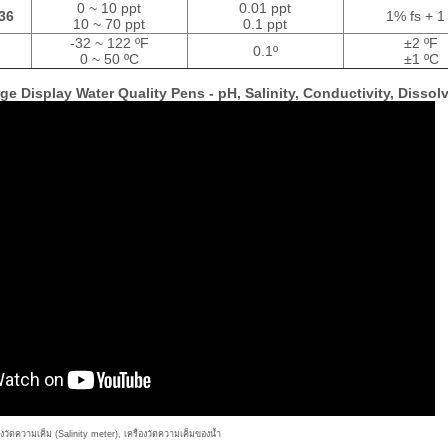
0 ~ 10 ppt
0.01 ppt
36
1% fs + 1
10 ~ 70 ppt
0.1 ppt
-32 ~ 122 ºF
±2 ºF
0.1º
0 ~ 50 ºC
±1 ºC
rge Display Water Quality Pens - pH, Salinity, Conductivity, Disso