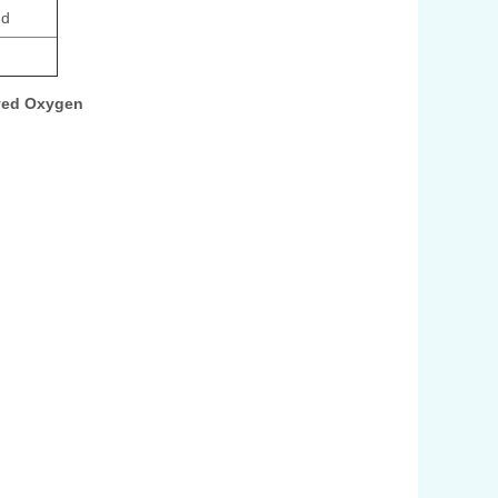
 d
lved Oxygen