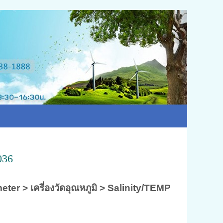
036
et
er
>
เครี่องวัดอุณ
หภูมิ
>
Sa
linity/TEMP