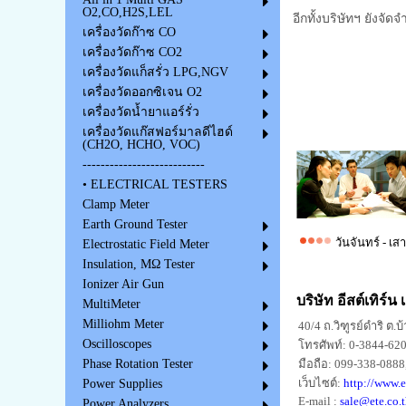
O2,CO,H2S,LEL
อีกทั้งบริษัทฯ ยังจ
เครื่องวัดก๊าซ CO
เครื่องวัดก๊าซ CO2
เครื่องวัดแก็สรั่ว LPG,NGV
เครื่องวัดออกซิเจน O2
เครื่องวัดน้ำยาแอร์รั่ว
เครื่องวัดแก๊สฟอร์มาลดีไฮด์
(CH2O, HCHO, VOC)
---------------------------
• ELECTRICAL TESTERS
Clamp Meter
Earth Ground Tester
วันจันทร์ - เส
Electrostatic Field Meter
Insulation, MΩ Tester
Ionizer Air Gun
บริษัท อีสต์เทิร์น
MultiMeter
Milliohm Meter
40/4 ถ.วิฑูรย์ดำริ ต.บ
Oscilloscopes
โทรศัพท์: 0-3844-62
มือถือ: 099-338-0888
Phase Rotation Tester
เว็บไซต์:
http://www.e
Power Supplies
E-mail :
sale@ete.co.t
Power Analyzers