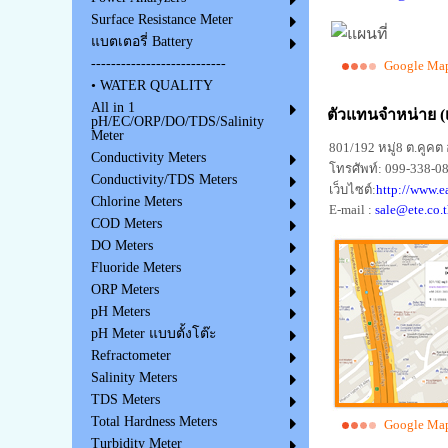
Surface Resistance Meter
แบตเตอรี่ Battery
---------------------------
Google Map
• WATER QUALITY
All in 1
ตัวแทนจำหน่าย (
pH/EC/ORP/DO/TDS/Salinity
Meter
801/192 หมู่8 ต.คูคต
Conductivity Meters
โทรศัพท์: 099-338-08
Conductivity/TDS Meters
เว็บไซต์:
http://www.e
Chlorine Meters
E-mail :
sale@ete.co.t
COD Meters
DO Meters
Fluoride Meters
ORP Meters
pH Meters
pH Meter แบบตั้งโต๊ะ
Refractometer
Salinity Meters
TDS Meters
Total Hardness Meters
Google Map
Turbidity Meter