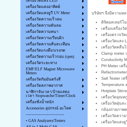
เครื่องวัดแสง LED
เครื่องวัดแสงอาทิตย์
บริษัทฯ จึงมีความห
เครื่องวัดแสงยูวี UV Meter
เครื่องวัดความเร็วลม
ดิจิตอลเทอร์โม
เครื่องวัดความดันลม
เครื่องเครื่องว
เครื่องวัดความหนา
เครื่องตรวจวั
เครื่องวัดความเรียบผิว
เครื่องวัดแสง 
เครื่องวัดความสั่นสะเทือน
เครื่องวัดคลื่
เครื่องวัดแรงดึง/แรงกด
Clamp meter แค
เครื่องวัดความเร็วรอบ (rpm)
Conductivity 
เครื่องวัดระยะทาง
PH Meter เครื่
EMF/ELF Magnet Microwave
Refactrometer
Meters
Salt Tester เคร
เครื่องวัดกัมมันตรังสี
Temperature an
เครื่องวัดสภาพอากาศ
Hotplate Stirr
นาฬิกาจับเวลา/ป้ายแสดง
เวลา Stopwatche/Timer/Clock
เครื่องวัดอุณห
เครื่องชั่งน้ำหนัก
เครื่องวัดฝุ่น
Accessories อุปกรณ์ อะไหล่
กล้องถ่ายภาพ
---------------------------
เครื่องวัดควา
• GAS Analyzers/Testers
เครื่องวัดแสงย
All in 1 Multi GAS