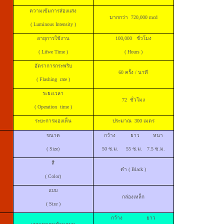
ความเข้มการส่องแสง
มากกว่า 720,000
mcd
(
Luminous Intensity
)
อายุการใช้งาน
100,000 ชั่วโมง
(
Lifwe Time
)
(
Hours
)
อัตราการกระพริบ
60 ครั้ง / นาที
(
Flashing rate
)
ระยะเวลา
72
ชั่วโมง
(
Operation time
)
ระยะการมองเห็น
ประมาณ 300 เมตร
ขนาด
กว้าง ยาว
หนา
(
Size
)
50 ซ.ม.
55
ซ.ม. 7.5
ซ.ม.
สี
ดำ (
Black
)
(
Color
)
แบบ
กล่องเหล็ก
(
Size
)
กว้าง ยาว