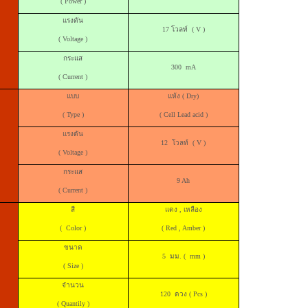
(
Power
)
แรงดัน
17 โวลท์ (
V
)
(
Voltage
)
กระแส
300
mA
(
Current
)
แบบ
แห้ง (
Dry
)
(
Type
)
(
Cell Lead acid
)
แรงดัน
12 โวลท์ (
V
)
(
Voltage
)
กระแส
9
Ah
(
Current
)
สี
แดง , เหลือง
(
Color
)
(
Red
,
Amber
)
ขนาด
5 มม. (
mm
)
(
Size
)
จำนวน
120 ดวง (
Pcs
)
(
Quantily
)