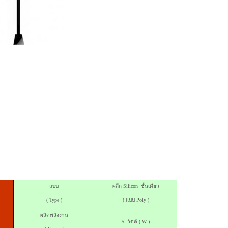
แบบ
ผลึก
Silicon
ชั้นเดียว
(
Type
)
( แบบ
Poly
)
ผลิตพลังงาน
5 วัตต์ (
W
)